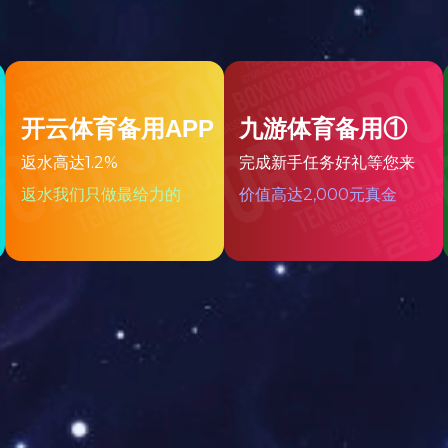
有无版费，起订量低（100个袋子），7天左右发货等优势，适合个性
方应用，个性化小订单销售，与凹版大单优势互补，欢迎各界