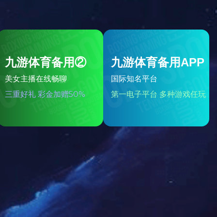
爱游戏体育网页版登录成立于2000年10月，
是一家以生产塑料包装膜、塑料彩印包装袋
为主营业务的企业。公司占地47952平方米，
车间、办公楼、宿舍楼建筑面积达4万多平方
米，注册资本16000万元，拥有固定资产
8474万元，流动资金2500万元。
近期动态
爱游戏体育网页版登录实施
清洁生产审核信息公示
2024-04-18
爱游戏体育网页版登录 数
字印刷智慧包装产教融合实
训基地 环境影响报告书报