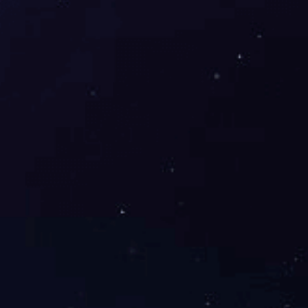
推荐产品
自立袋3
型号：
自立袋2
型号：20190925-12
三边封袋05
型号：34234-1