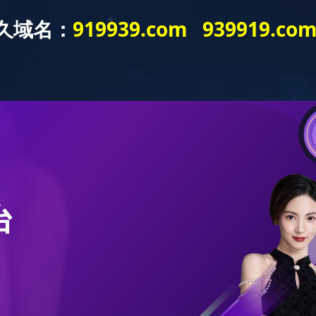
首 页
爱游戏体育网页版登录
爱游戏（