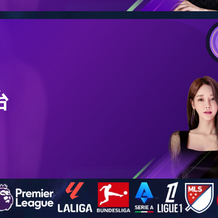
indigo25K数码无版印刷智能生产线
2/06
3836 Views