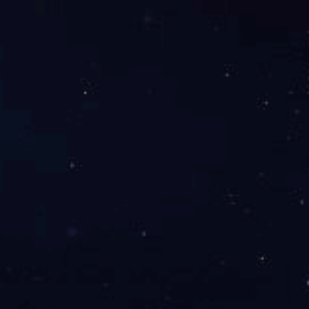
型号：34234-1
三边封袋04
型号：3424455-2