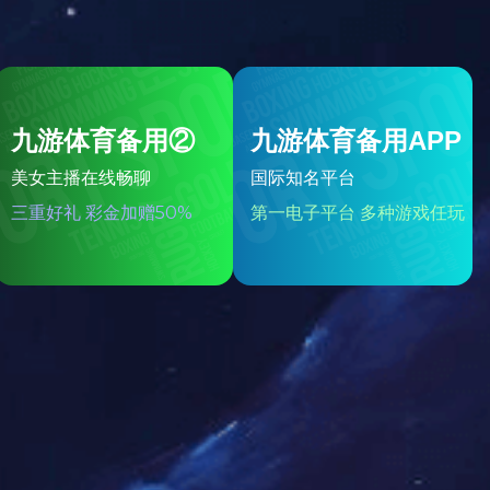
八边封袋
奶袋
异型袋
卷材
近期动态
爱游戏体育网页版登录实施
清洁生产审核信息公示
2024-04-18